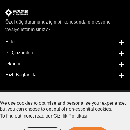
Özel güç durumunuz için pil konusunda profesyonel
tavsiye ister misiniz??
Piller
Pil Çözümleri
teknoloji
Hızlı Bağlantılar
Copyright©
Jiangxi JingJiu Power Science& Technology
We use cookies to optimise and personalise your experience,
Co.,LTD.
Her hakkı saklıdır.
but you can choose to opt out of non-essential cookies.
To find out more, read our
Gizlilik Politikası
Site Haritası
|
Gizlilik Politikası