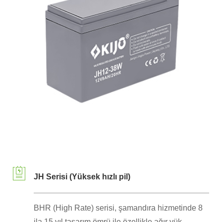
JH Serisi (Yüksek hızlı pil)
BHR (High Rate) serisi, şamandıra hizmetinde 8
ila 15 yıl tasarım ömrü ile özellikle ağır yük