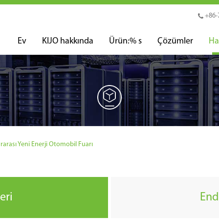
+86-
Ev
KIJO hakkında
Ürün:% s
Çözümler
Ha
ararası Yeni Enerji Otomobil Fuarı
eri
End