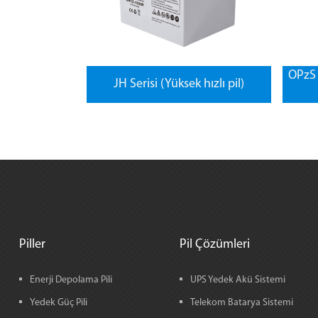
OPzS 
JH Serisi (Yüksek hızlı pil)
Piller
Pil Çözümleri
Enerji Depolama Pili
UPS Yedek Akü Sistemi
Yedek Güç Pili
Telekom Batarya Sistemi