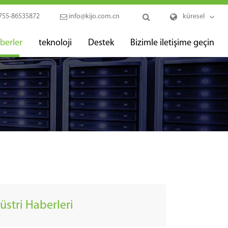
755-86535872
info@kijo.com.cn
küresel
berler
teknoloji
Destek
Bizimle iletişime geçin
üstri Haberleri