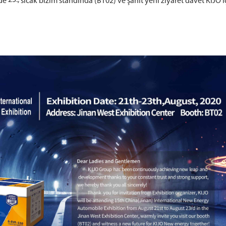
nde
sıcak bizim standında (BT02) ve şahit yeni ziyaret davet KIJO i