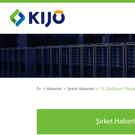
Ev
Haberler
Şirket Haberleri
15. Çin(Jinan) Ulusl
Şirket Haberl