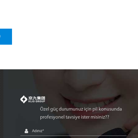
)
Özel güç durumunuz için pil konusunda
profesyonel tavsiye ister misiniz??