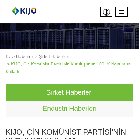
Ev
Haberler
Şirket Haberleri
KIJO, Çin Komünist Partisi'nin Kuruluşunun 100. Yıldönümünü
Kutladı
Şirket Haberleri
Endüstri Haberleri
KIJO, ÇIN KOMÜNIST PARTISI'NIN