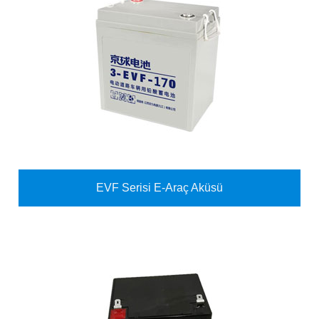
EVF Serisi E-Araç Aküsü