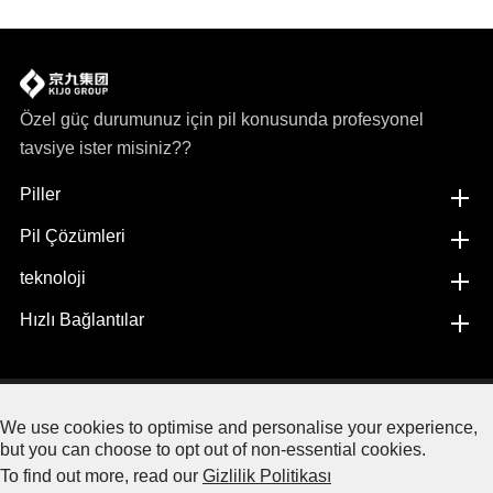
Özel güç durumunuz için pil konusunda profesyonel
tavsiye ister misiniz??
Piller
Pil Çözümleri
teknoloji
Hızlı Bağlantılar
Copyright©
Jiangxi JingJiu Power Science& Technology
We use cookies to optimise and personalise your experience,
Co.,LTD.
Her hakkı saklıdır.
but you can choose to opt out of non-essential cookies.
To find out more, read our
Gizlilik Politikası
Site Haritası
|
Gizlilik Politikası