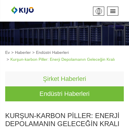
Ev
Haberler
Endüstri Haberleri
Kurşun-karbon Piller: Enerji Depolamanın Geleceğin Kralı
Şirket Haberleri
Endüstri Haberleri
KURŞUN-KARBON PILLER: ENERJI
DEPOLAMANIN GELECEĞIN KRALI