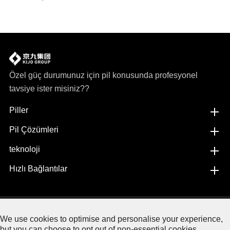
Özel güç durumunuz için pil konusunda profesyonel
tavsiye ister misiniz??
Piller
Pil Çözümleri
teknoloji
Hızlı Bağlantılar
Copyright©
Jiangxi JingJiu Power Science& Technology
We use cookies to optimise and personalise your experience,
Co.,LTD.
Her hakkı saklıdır.
but you can choose to opt out of non-essential cookies.