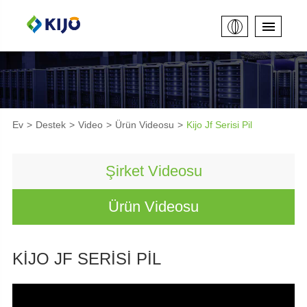
Ev
Destek
Video
Ürün Videosu
Kijo Jf Serisi Pil
Şirket Videosu
Ürün Videosu
KIJO JF SERISI PIL