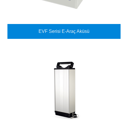
EVF Serisi E-Araç Aküsü