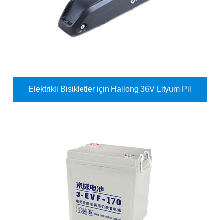
Elektrikli Bisikletler için Hailong 36V Lityum Pil