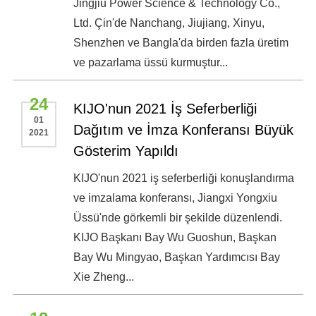
Jingjiu Power Science & Technology Co.,
Ltd. Çin'de Nanchang, Jiujiang, Xinyu,
Shenzhen ve Bangla'da birden fazla üretim
ve pazarlama üssü kurmuştur...
24
KIJO'nun 2021 İş Seferberliği
01
Dağıtım ve İmza Konferansı Büyük
2021
Gösterim Yapıldı
KIJO'nun 2021 iş seferberliği konuşlandırma
ve imzalama konferansı, Jiangxi Yongxiu
Üssü'nde görkemli bir şekilde düzenlendi.
KIJO Başkanı Bay Wu Guoshun, Başkan
Bay Wu Mingyao, Başkan Yardımcısı Bay
Xie Zheng...